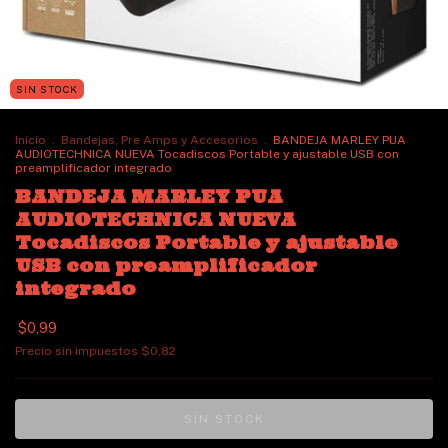
SIN STOCK
Inicio
.
Bandejas, Pre Amps y Accesorios
.
BANDEJA MARLEY PUA
AUDIOTECHNICA NUEVA Tocadiscos Portable y ajustable USB con
preamplificador integrado
BANDEJA MARLEY PUA
AUDIOTECHNICA NUEVA
Tocadiscos Portable y ajustable
USB con preamplificador
integrado
$0,99
Precio sin impuestos
$0,82