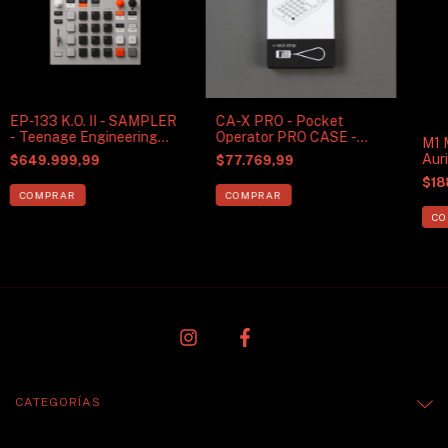
EP-133 K.O. II - SAMPLER
CA-X PRO - Pocket
- Teenage Engineering
Operator PRO CASE -
M1 
NUEVO
Teenage Engineering
Aur
$649.999,99
$77.769,99
NUEVO
KOS
$18
STY
Eng
CATEGORÍAS