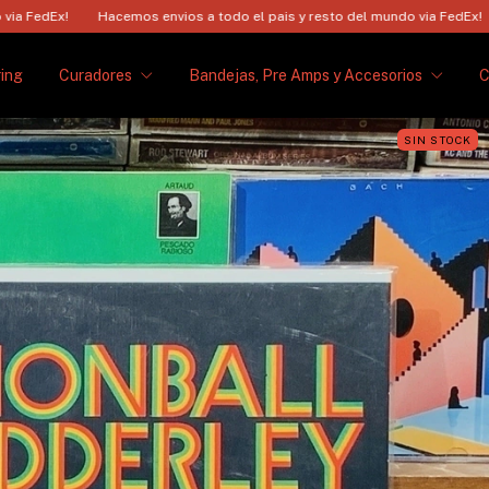
Hacemos envios a todo el pais y resto del mundo via FedEx!
Hacemos en
ing
Curadores
Bandejas, Pre Amps y Accesorios
SIN STOCK