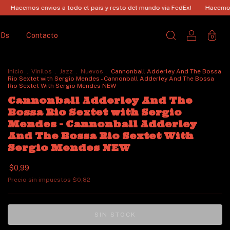
vios a todo el pais y resto del mundo via FedEx!
Hacemos envios a todo 
CDs
Contacto
0
Inicio
.
Vinilos
.
Jazz
.
Nuevos
.
Cannonball Adderley And The Bossa
Rio Sextet with Sergio Mendes - Cannonball Adderley And The Bossa
Rio Sextet With Sergio Mendes NEW
Cannonball Adderley And The
Bossa Rio Sextet with Sergio
Mendes - Cannonball Adderley
And The Bossa Rio Sextet With
Sergio Mendes NEW
$0,99
Precio sin impuestos
$0,82