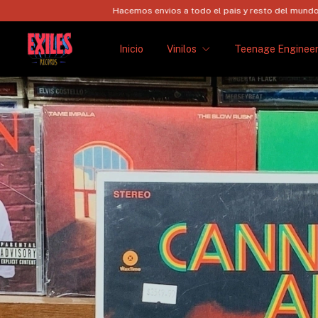
Hacemos envios a todo el pais y resto del mundo via FedEx!
Inicio
Vinilos
Teenage Engineer