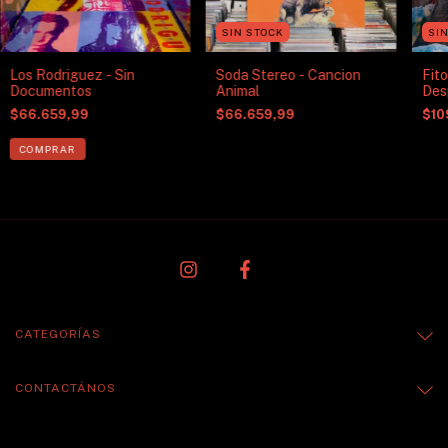
SIN STOCK
SI
Los Rodriguez - Sin
Soda Stereo - Cancion
Fito
Documentos
Animal
Des
$66.659,99
$66.659,99
$10
CATEGORÍAS
CONTACTÁNOS