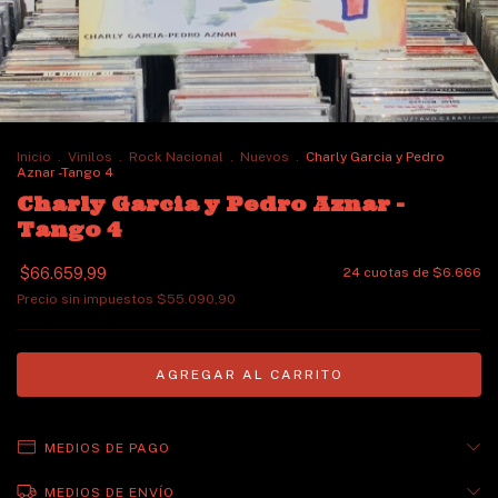
Inicio
.
Vinilos
.
Rock Nacional
.
Nuevos
.
Charly Garcia y Pedro
Aznar -Tango 4
Charly Garcia y Pedro Aznar -
Tango 4
$66.659,99
24
cuotas de
$6.666
Precio sin impuestos
$55.090,90
MEDIOS DE PAGO
MEDIOS DE ENVÍO