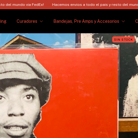
 via FedEx!
Hacemos envios a todo el pais y resto del mundo via FedEx!
ing
Curadores
Bandejas, Pre Amps y Accesorios
SIN STOCK