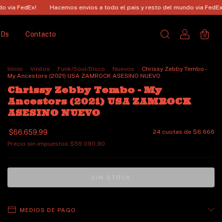
Hacemos envios a todo el pais y resto del mundo via FedEx!
Hacemos 
CDs
Contacto
0
Inicio
.
Vinilos
.
Funk/Soul/Disco
.
Nuevos
.
Chrissy Zebby Tembo -
My Ancestors (2021) USA ZAMROCK ASESINO NUEVO
Chrissy Zebby Tembo - My
Ancestors (2021) USA ZAMROCK
ASESINO NUEVO
$66.659,99
24
cuotas de
$6.666
Precio sin impuestos
$55.090,90
MEDIOS DE PAGO