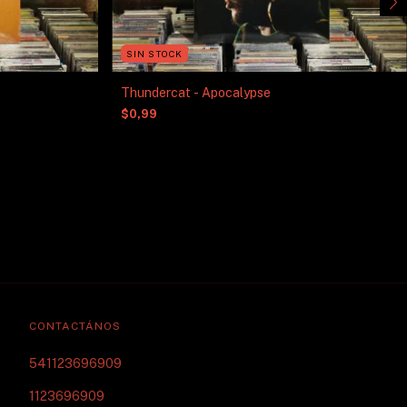
SIN STOCK
Thundercat - Apocalypse
$0,99
CONTACTÁNOS
541123696909
1123696909