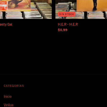
SIN STOCK
asty Gal
H.E.R - H.E.R
$0,99
CATEGORÍAS
Inicio
Vinilos