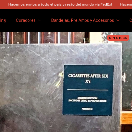
envios a todo el pais y resto del mundo via FedEx!
Hacemos envios a to
ing
Curadores
Bandejas, Pre Amps y Accesorios
SIN STOCK