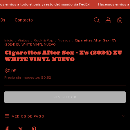
do el pais y resto del mundo via FedEx!
Hacemos envios a todo el pais y
CDs
Contacto
0
Inicio
.
Vinilos
.
Rock & Pop
.
Nuevos
.
Cigarettes After Sex - X's
(2024) EU WHITE VINYL NUEVO
Cigarettes After Sex - X's (2024) EU
WHITE VINYL NUEVO
$0,99
Precio sin impuestos
$0,82
MEDIOS DE PAGO