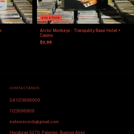
SIN STOCK
e
Arctic Monkeys - Tranquility Base Hotel +
Casino
$0,99
CONTACTÁNOS
541123696909
1123696909
exilesrecords@gmail.com
Honduras 5270, Palermo, Buenos Aires