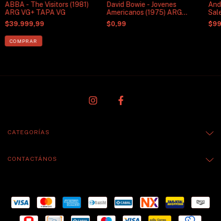
ABBA - The Visitors (1981)
David Bowie - Jovenes
And
ARG VG+ TAPA VG
Americanos (1975) ARG
Sale
VG+
ARG
$39.999,99
$0,99
$99
CATEGORÍAS
CONTACTÁNOS