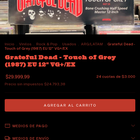
Inicio
.
Vinilos
.
Rock & Pop
.
Usados
.
ARG/LATAM
.
Grateful Dead -
Touch of Grey (1987) EU 12" VG+/EX
Grateful Dead - Touch of Grey
(1987) EU 12" VG+/EX
$29.999,99
24
cuotas de
$3.000
Precio sin impuestos
$24.793,38
MEDIOS DE PAGO
MEDIOS DE ENVÍO