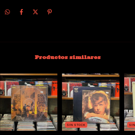
Productos similares
SIN STOCK
SI