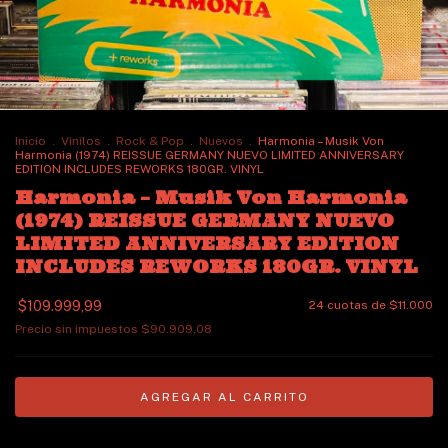
Inicio
.
Vinilos
.
Rock & Pop
.
Nuevos
.
Harmonia – Musik Von
Harmonia (1974) REISSUE GERMANY NUEVO LIMITED ANNIVERSARY
EDITION INCLUDES REWORKS 180GR. VINYL
Harmonia – Musik Von Harmonia
(1974) REISSUE GERMANY NUEVO
LIMITED ANNIVERSARY EDITION
INCLUDES REWORKS 180GR. VINYL
$109.999,99
24
cuotas de
$11.000
Precio sin impuestos
$90.909,08