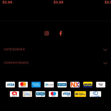
EX
EX SUPER HI-FI
As 
$0,99
$0,99
$0,
CATEGORÍAS
CONTACTÁNOS