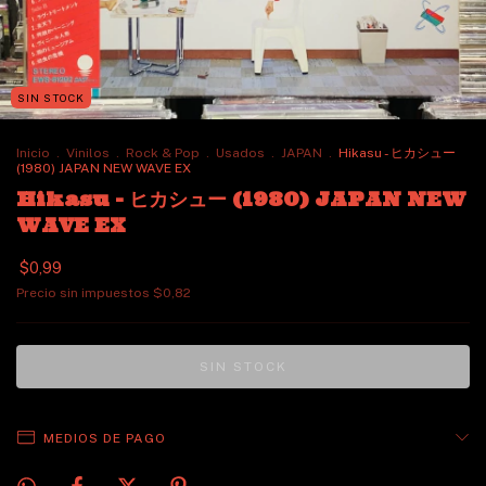
SIN STOCK
Inicio
.
Vinilos
.
Rock & Pop
.
Usados
.
JAPAN
.
Hikasu - ヒカシュー
(1980) JAPAN NEW WAVE EX
Hikasu - ヒカシュー (1980) JAPAN NEW
WAVE EX
$0,99
Precio sin impuestos
$0,82
MEDIOS DE PAGO