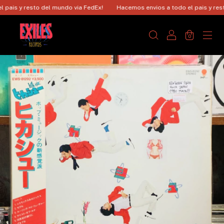
ais y resto del mundo via FedEx!
Hacemos envios a todo el pais y resto 
0