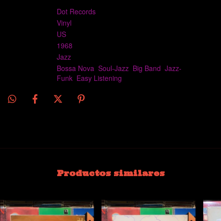
Sello:
Dot Records
‎– DLP 3852
Formato:
Vinyl
, LP, Album, Mono
País:
US
Publicado:
1968
Género:
Jazz
Estilo:
Bossa Nova
,
Soul-Jazz
,
Big Band
,
Jazz-
Funk
,
Easy Listening
Productos similares