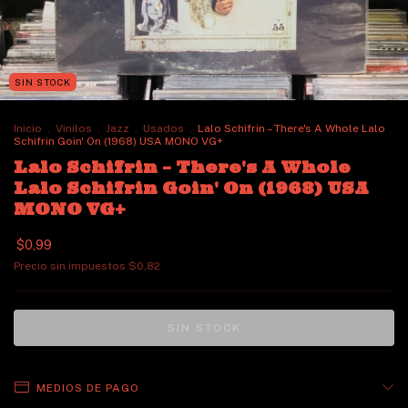
SIN STOCK
Inicio
.
Vinilos
.
Jazz
.
Usados
.
Lalo Schifrin ‎– There's A Whole Lalo
Schifrin Goin' On (1968) USA MONO VG+
Lalo Schifrin ‎– There's A Whole
Lalo Schifrin Goin' On (1968) USA
MONO VG+
$0,99
Precio sin impuestos
$0,82
MEDIOS DE PAGO