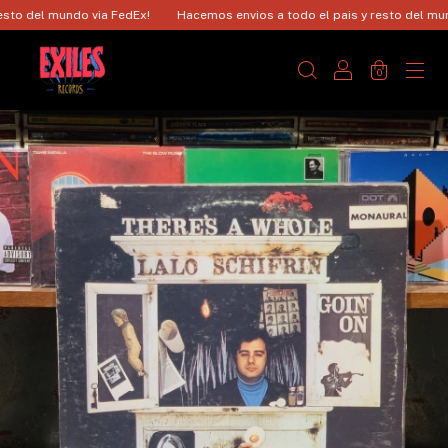
o del mundo via FedEx!
Hacemos envios a todo el pais y resto del mundo 
0