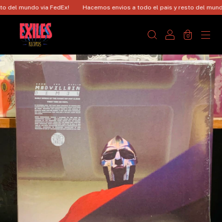
del mundo via FedEx!
Hacemos envios a todo el pais y resto del mundo v
0