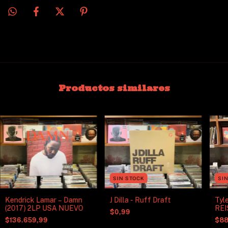
Productos similares
SIN STOCK
SI
Kendrick Lamar – Damn
J Dilla - Ruff Draft
Tyle
(2017) 2LP USA NUEVO
REI
$0,99
$136.659,99
$88