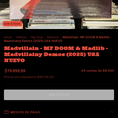
SIN STOCK
Inicio
.
Vinilos
.
Hip Hop
.
Nuevos
.
Madvillain - MF DOOM & Madlib -
Madvillainy Demos (2025) USA NUEVO
Madvillain - MF DOOM & Madlib -
Madvillainy Demos (2025) USA
NUEVO
$79.999,99
24
cuotas de
$8.000
Precio sin impuestos
$66.115,69
MEDIOS DE PAGO