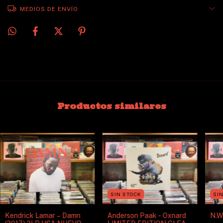
MEDIOS DE ENVÍO
Productos similares
SIN STOCK
SI
Kendrick Lamar – Damn
Anderson Paak - Oxnard
N.W