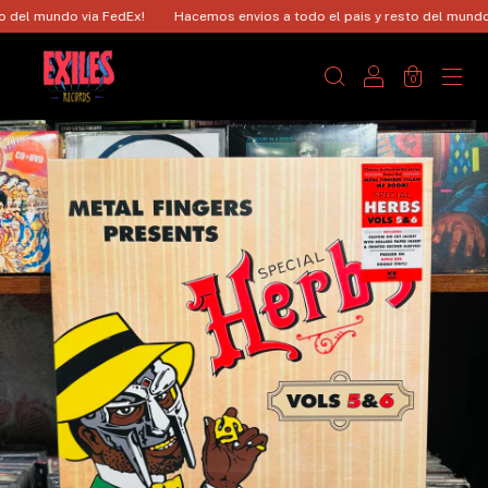
el mundo via FedEx!
Hacemos envios a todo el pais y resto del mundo vi
0