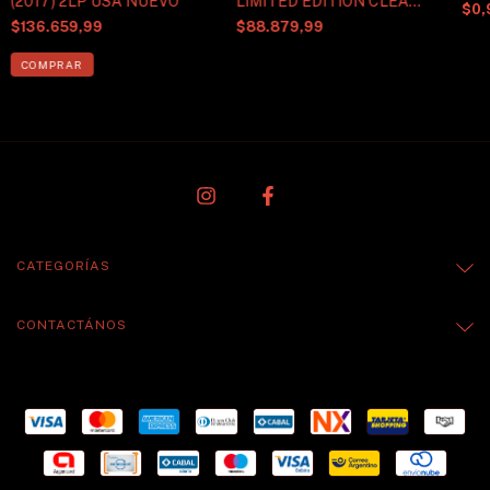
(2017) 2LP USA NUEVO
LIMITED EDITION CLEAR
$0,
2LP VINYL
$136.659,99
$88.879,99
CATEGORÍAS
CONTACTÁNOS