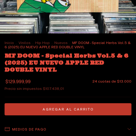
Inicio
.
Vinilos
.
Hip Hop
.
Nuevos
.
MF DOOM - Special Herbs Vol.5 &
6 (2025) EU NUEVO APPLE RED DOUBLE VINYL
MF DOOM - Special Herbs Vol.5 & 6
(2025) EU NUEVO APPLE RED
DOUBLE VINYL
$129.999,99
24
cuotas de
$13.000
Precio sin impuestos
$107.438,01
MEDIOS DE PAGO