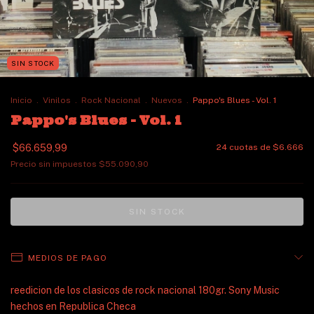
SIN STOCK
Inicio
.
Vinilos
.
Rock Nacional
.
Nuevos
.
Pappo's Blues - Vol. 1
Pappo's Blues - Vol. 1
$66.659,99
24
cuotas de
$6.666
Precio sin impuestos
$55.090,90
MEDIOS DE PAGO
reedicion de los clasicos de rock nacional 180gr. Sony Music
hechos en Republica Checa