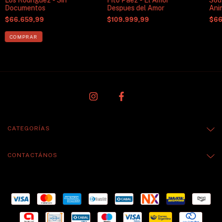
Los Rodriguez - Sin
Fito Paez - El Amor
Sod
Documentos
Despues del Amor
Ani
$66.659,99
$109.999,99
$66
CATEGORÍAS
CONTACTÁNOS