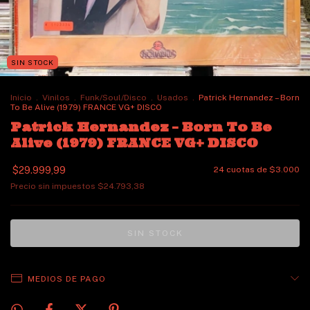
SIN STOCK
Inicio
.
Vinilos
.
Funk/Soul/Disco
.
Usados
.
Patrick Hernandez ‎– Born
To Be Alive (1979) FRANCE VG+ DISCO
Patrick Hernandez ‎– Born To Be
Alive (1979) FRANCE VG+ DISCO
$29.999,99
24
cuotas de
$3.000
Precio sin impuestos
$24.793,38
MEDIOS DE PAGO