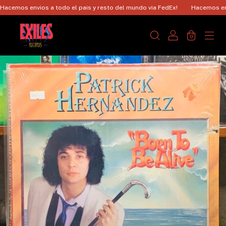
emos envios a todo el pais y resto del mundo via FedEx!
Hacemos envios
0