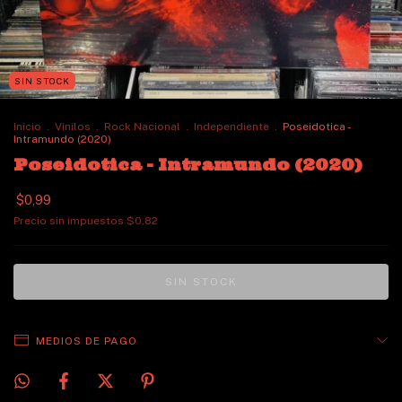
SIN STOCK
Inicio
.
Vinilos
.
Rock Nacional
.
Independiente
.
Poseidotica -
Intramundo (2020)
Poseidotica - Intramundo (2020)
$0,99
Precio sin impuestos
$0,82
MEDIOS DE PAGO