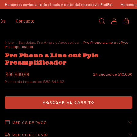
os a todo el pais y resto del mundo via FedEx!
Hacemos envios a todo el
CDs
Contacto
0
Inicio
.
Bandejas, Pre Amps y Accesorios
.
Pre Phono a Line out Pyle
Preamplificador
Pre Phono a Line out Pyle
Preamplificador
$99.999,99
24
cuotas de
$10.000
Precio sin impuestos
$82.644,62
MEDIOS DE PAGO
MEDIOS DE ENVÍO