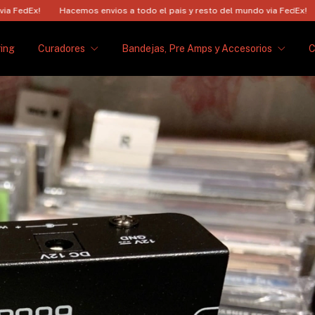
acemos envios a todo el pais y resto del mundo via FedEx!
Hacemos envi
ing
Curadores
Bandejas, Pre Amps y Accesorios