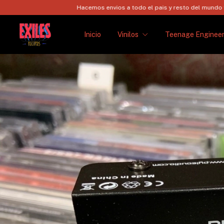
Hacemos envios a todo el pais y resto del mundo via FedEx!
H
Inicio
Vinilos
Teenage Engineer