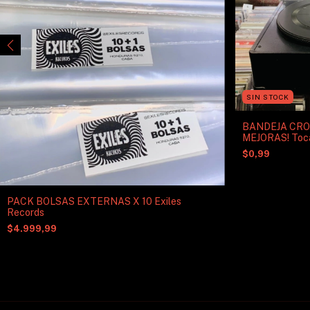
SIN STOCK
BANDEJA CRO
MEJORAS! Tocad
USB con preamp
$0,99
PACK BOLSAS EXTERNAS X 10 Exiles
Records
$4.999,99