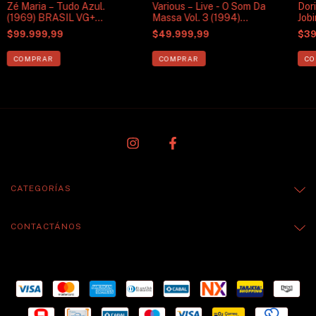
Zé Maria – Tudo Azul.
Various – Live - O Som Da
Dor
(1969) BRASIL VG+
Massa Vol. 3 (1994)
Job
CANTA JORGE BEN
BRAZIL VG+ FUNKY
(19
$99.999,99
$49.999,99
$39
CARIOCA
CATEGORÍAS
CONTACTÁNOS