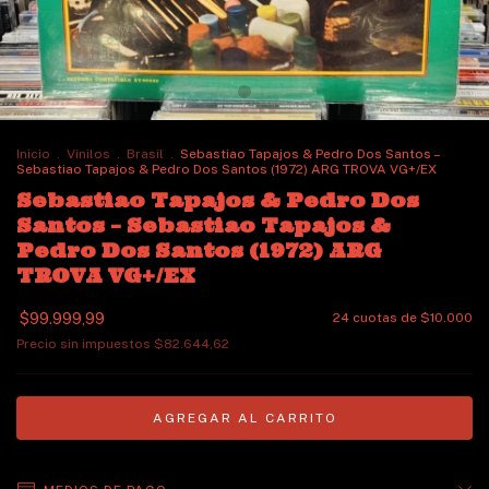
Inicio
.
Vinilos
.
Brasil
.
Sebastiao Tapajos & Pedro Dos Santos ‎–
Sebastiao Tapajos & Pedro Dos Santos (1972) ARG TROVA VG+/EX
Sebastiao Tapajos & Pedro Dos
Santos ‎– Sebastiao Tapajos &
Pedro Dos Santos (1972) ARG
TROVA VG+/EX
$99.999,99
24
cuotas de
$10.000
Precio sin impuestos
$82.644,62