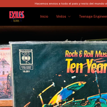
Hacemos envios a todo el pais y resto del mundo via FedEx!
H
Inicio
Vinilos
Teenage Engineer