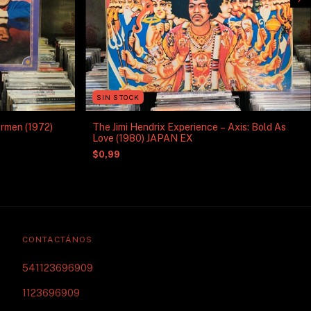
SIN STOCK
ermen (1972)
The Jimi Hendrix Experience – Axis: Bold As
Love (1980) JAPAN EX
$0,99
CONTACTÁNOS
541123696909
1123696909