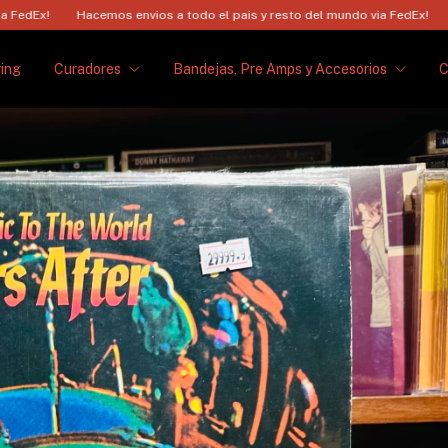
acemos envios a todo el pais y resto del mundo via FedEx!
Hacemos envi
ing
Curadores
Bandejas, Pre Amps y Accesorios