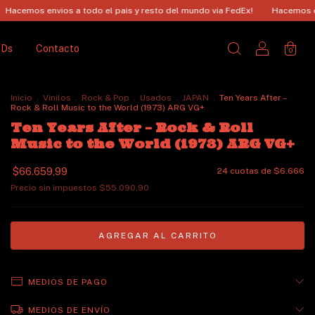
os a todo el pais y resto del mundo via FedEx!
Hacemos envios a todo e
CDs
Contacto
0
Inicio
.
Vinilos
.
Rock & Pop
.
Usados
.
JAPAN
.
Ten Years After –
Rock & Roll Music to the World (1973) ARG VG+
Ten Years After – Rock & Roll
Music to the World (1973) ARG VG+
$66.659,99
24
cuotas de
$6.666
Precio sin impuestos
$55.090,90
MEDIOS DE PAGO
MEDIOS DE ENVÍO