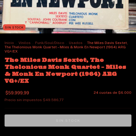
SIN STOCK
Inicio
.
Vinilos
.
Funk/Soul/Disco
.
Usados
.
The Miles Davis Sextet,
The Thelonious Monk Quartet – Miles & Monk En Newport (1964) ARG
VG+/EX
The Miles Davis Sextet, The
Thelonious Monk Quartet – Miles
& Monk En Newport (1964) ARG
VG+/EX
$59.999,99
24
cuotas de
$6.000
Precio sin impuestos
$49.586,77