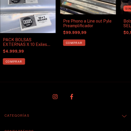
SI
Pre Phono a Line out Pyle
Bols
Preamplificador
SEL
30 
$99.999,99
$0,
PACK BOLSAS
EXTERNAS X 10 Exiles
Records
$4.999,99
CATEGORÍAS