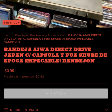
SIN STOCK
Inicio
.
Bandejas, Pre Amps y Accesorios
.
BANDEJA AIWA DIRECT
DRIVE JAPAN C/ CAPSULA Y PUA SHURE DE EPOCA IMPECABLE!
BANDEJON
BANDEJA AIWA DIRECT DRIVE
JAPAN C/ CAPSULA Y PUA SHURE DE
EPOCA IMPECABLE! BANDEJON
$0,99
Precio sin impuestos
$0,82
MEDIOS DE PAGO